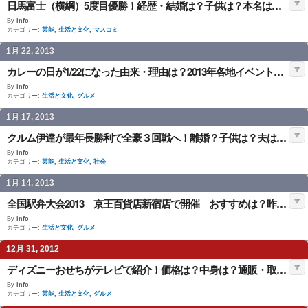
日馬富士（横綱）5度目優勝！経歴・結婚は？子供は？本名は？引退後は？
By
info
カテゴリー:
芸能
,
生活と文化
,
マスコミ
1月 22, 2013
カレーの日が1/22になった由来・理由は？2013年各地イベントは？coco壱でも
By
info
カテゴリー:
生活と文化
,
グルメ
1月 17, 2013
クルム伊達が最年長勝利で全豪３回戦へ！離婚？子供は？夫はミハエル・クルム
By
info
カテゴリー:
芸能
,
生活と文化
,
社会
1月 14, 2013
全国駅弁大会2013 京王百貨店新宿店で開催 おすすめは？昨年の順位は？
By
info
カテゴリー:
生活と文化
,
グルメ
12月 31, 2012
ディズニーおせちがテレビで紹介！価格は？中身は？通販・取り寄せ方法は？
By
info
カテゴリー:
芸能
,
生活と文化
,
グルメ