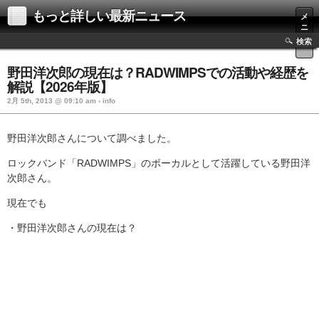
もっと詳しい最新ニュース
メ
ニ
ュ
検索
ー
野田洋次郎の現在は？RADWIMPSでの活動や経歴を
解説【2026年版】
2月 5th, 2013 @ 09:10 am › info
野田洋次郎さんについて調べました。
ロックバンド「RADWIMPS」のボーカルとして活躍している野田洋
次郎さん。
現在でも
・野田洋次郎さんの現在は？