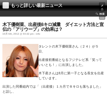
もっと詳しい最新ニュース
メ
ニ
ュ
検索
ー
木下優樹菜、出産後8キロ減量 ダイエット方法と宣
伝の「アリウープ」の効果は？
10月 6th, 2012 @ 03:42 pm › info
タレントの木下優樹菜さん（２４）が５
日、
出産後初番組となるフジテレビ系「笑って
いいとも！」に出演しました。
木下産さんは8月に第一子となる長女を出産
しています。
出演した同番組内では「（出産後）１カ月で８キロも落ちました」
と話し、